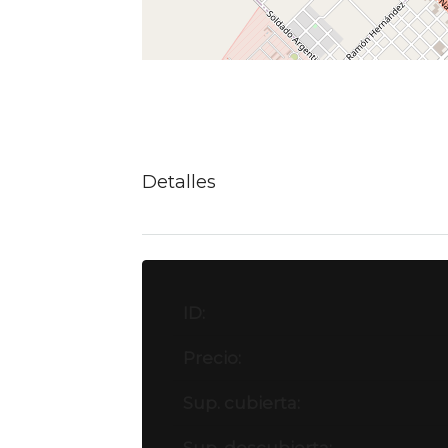
Detalles
ID:
Precio:
Sup. cubierta: