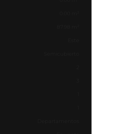
0.00 m²
0.00 m²
87.98 m²
Este
Semicubierto
2
3
1
1
Departamentos