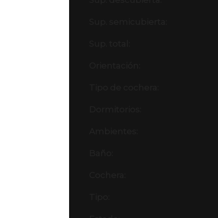
Sup. descubierta:
Sup. semicubierta:
Sup. total:
Orientación:
Tipo de cochera:
Dormitorios:
Ambientes:
Baño:
Cochera:
Tipo: