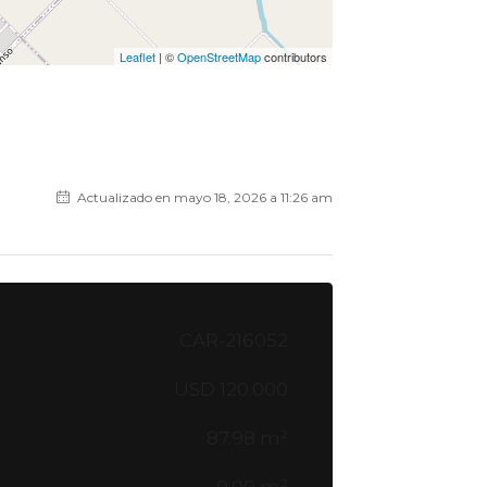
Leaflet
| ©
OpenStreetMap
contributors
Actualizado en mayo 18, 2026 a 11:26 am
CAR-216052
USD 120.000
87.98 m²