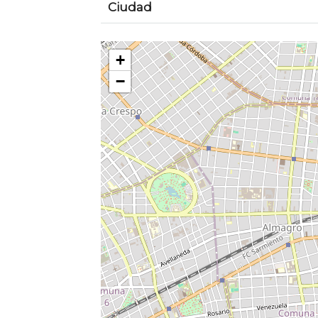
Ciudad
+
−