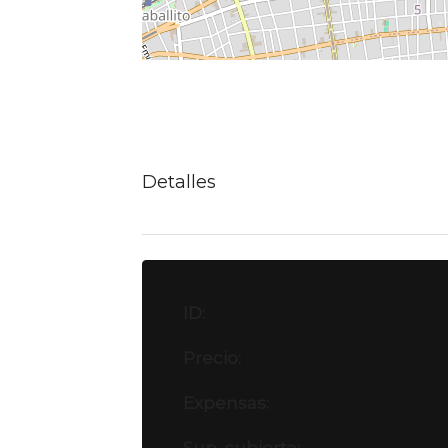
Detalles
ID:
Precio:
Expensas: