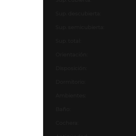
Sup. cubierta:
Sup. descubierta:
Sup. semicubierta:
Sup. total:
Orientación:
Disposición:
Dormitorio:
Ambientes:
Baño:
Cochera: