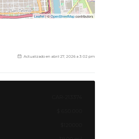
Leaflet
| ©
OpenStreetMap
contributors
Actualizado en abril 27, 2026 a 3:02 pm
CAR-213374
$ 650.000
$120000