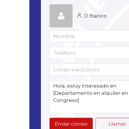
D Bianco
Enviar correo
Llamar