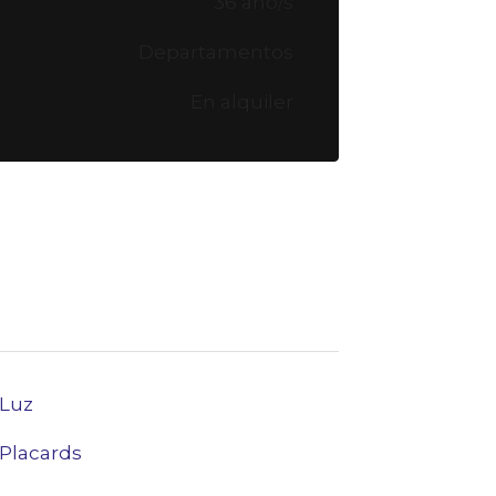
36 año/s
Departamentos
En alquiler
Luz
Placards