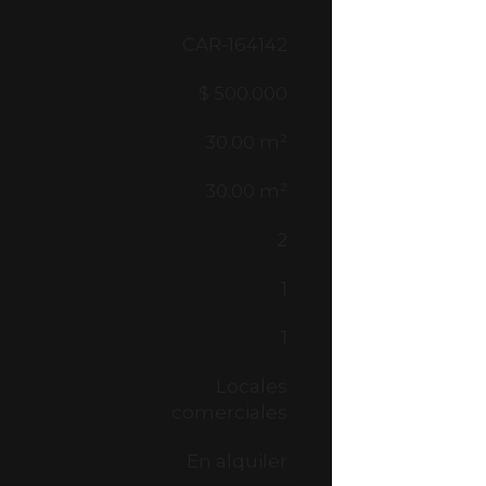
CAR-164142
$ 500.000
30.00 m²
30.00 m²
2
1
1
Locales
comerciales
En alquiler