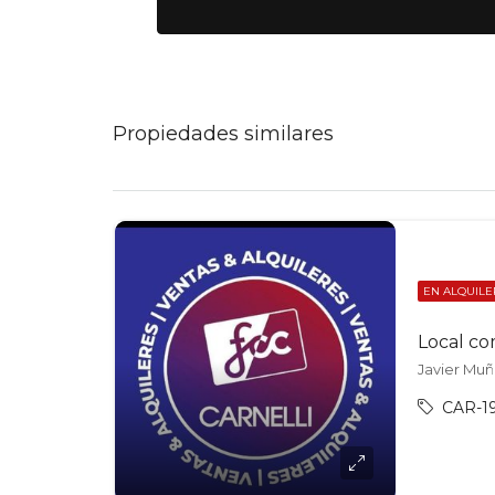
Propiedades similares
EN ALQUILE
Local co
Javier Muñi
CAR-1