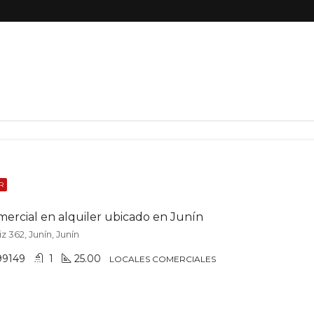
R
mercial en alquiler ubicado en Junín
z 362, Junín, Junín
99149
1
25.00
LOCALES COMERCIALES