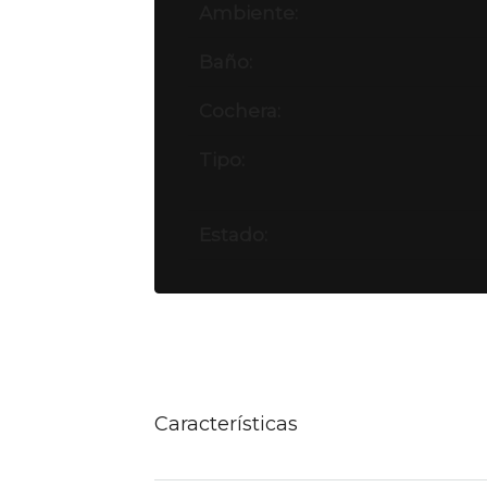
Ambiente:
Baño:
Cochera:
Tipo:
Estado:
Características