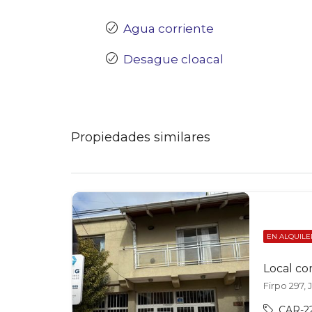
Agua corriente
Desague cloacal
Propiedades similares
EN ALQUILE
Local co
Firpo 297, 
CAR-2