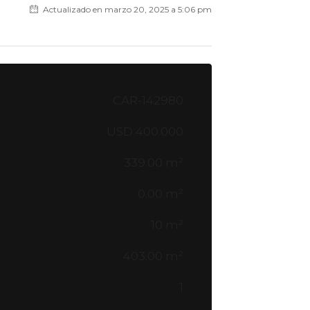
Actualizado en marzo 20, 2025 a 5:06 pm
CAR-142980
USD 400.000
339.00 m²
0.00 m²
10 m²
403.00 m²
1