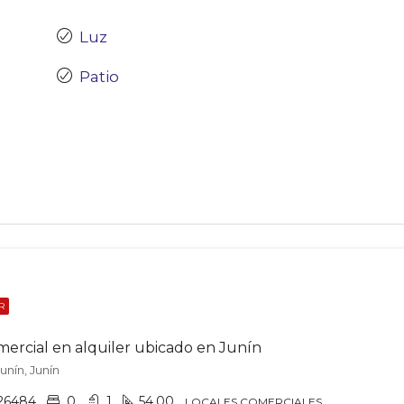
Luz
Patio
R
mercial en alquiler ubicado en Junín
Junín, Junín
26484
0
1
54.00
LOCALES COMERCIALES