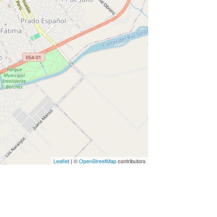
Leaflet
| ©
OpenStreetMap
contributors